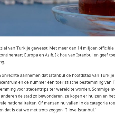
e ziel van Turkije geweest. Met meer dan 14 miljoen officiële
continenten; Europa en Azië. Ik hou van Istanbul en geef toe
ng.
 onrechte aannemen dat Istanbul de hoofdstad van Turkije is
ncentrum en de nummer één toeristische bestemming van Tur
stemming voor stedentrips ter wereld te worden. Sommige 
 anderen de stad zo bewonderen, ze kopen er huizen en het
le nationaliteiten. Of mensen nu vallen in de categorie toer
dat is dat we met trots zeggen: “I love Istanbul.”