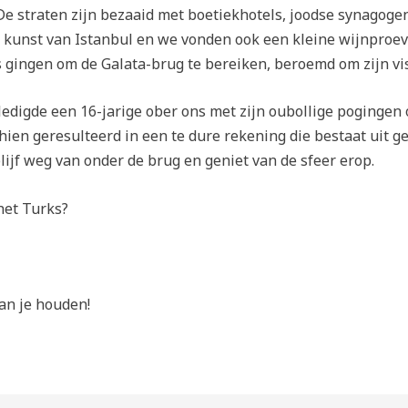
 De straten zijn bezaaid met boetiekhotels, joodse synagog
unst van Istanbul en we vonden ook een kleine wijnproever
 gingen om de Galata-brug te bereiken, beroemd om zijn vis
ledigde een 16-jarige ober ons met zijn oubollige pogingen
hien geresulteerd in een te dure rekening die bestaat uit 
ijf weg van onder de brug en geniet van de sfeer erop.
het Turks?
van je houden!