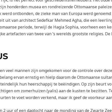
rijk, is het perfect voor geschiedenisliefhebbers. Het oude 
 zijn honderden musea en rondreizende Ottomaanse paleiz
k werd ontbonden, de zieke man van Europa werd genoemd e
eit uit van architect Sedefkar Mehmed Agha, die een leerli
tomaanse periode, terwijl de Hagia Sophia, voorheen een 
jke artefacten van twee van ’s werelds grootste religies. D
US
n en veel mannen zijn omgekomen voor de controle over deze
t belang ervan ernstig en hielp daarom de Ottomaanse sult
teindelijk hun heerschappij te beëindigen. Op zijn beurt v
htigen om zomerhuizen (yalis) aan de kusten te bezitten. T
rten te voet worden verkend, maar ik geef de voorkeur aan
van 2 uur of een dagtocht naar de monding van de Zwarte Zee