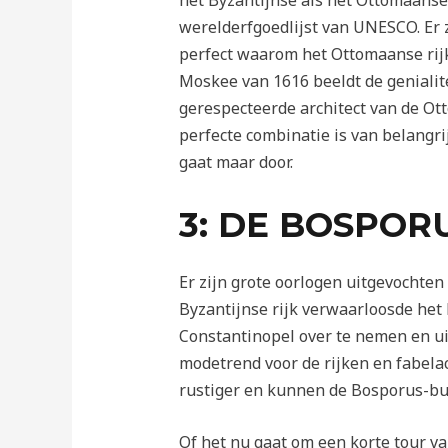
het Byzantijnse als het Ottomaanse 
werelderfgoedlijst van UNESCO. Er
perfect waarom het Ottomaanse rij
Moskee van 1616 beeldt de genialit
gerespecteerde architect van de Ot
perfecte combinatie is van belangri
gaat maar door.
3: DE BOSPOR
Er zijn grote oorlogen uitgevochte
Byzantijnse rijk verwaarloosde he
Constantinopel over te nemen en ui
modetrend voor de rijken en fabelac
rustiger en kunnen de Bosporus-buu
Of het nu gaat om een ​​korte tour 