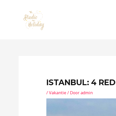
Ga
naar
de
inhoud
ISTANBUL: 4 RE
/
Vakantie
/ Door
admin