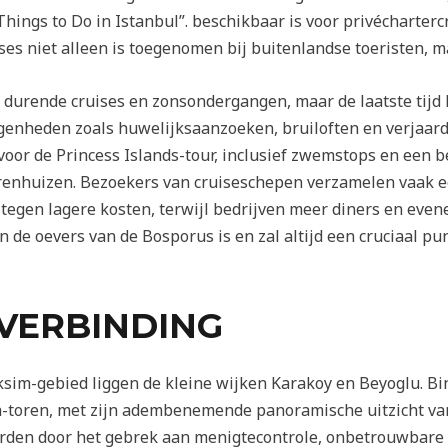
Things to Do in Istanbul”. beschikbaar is voor privécharterc
es niet alleen is toegenomen bij buitenlandse toeristen, m
ur durende cruises en zonsondergangen, maar de laatste tijd
genheden zoals huwelijksaanzoeken, bruiloften en verjaar
voor de Princess Islands-tour, inclusief zwemstops en een 
renhuizen. Bezoekers van cruiseschepen verzamelen vaak 
 tegen lagere kosten, terwijl bedrijven meer diners en ev
n de oevers van de Bosporus is en zal altijd een cruciaal pun
-VERBINDING
sim-gebied liggen de kleine wijken Karakoy en Beyoglu. Bi
-toren, met zijn adembenemende panoramische uitzicht van
den door het gebrek aan menigtecontrole, onbetrouwbare v