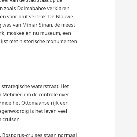
deel van de stad staat op de
en zoals Dolmabahce verklaren
n voor blut vertrok. De Blauwe
ng was van Mimar Sinan, de meest
kerk, moskee en nu museum, een
e lijst met historische monumenten
 strategische waterstraat. Het
an Mehmed om de controle over
ormde het Ottomaanse rijk een
egenwoordig is het leven veel
 cruisen.
, Bosporus-cruises staan ​​normaal