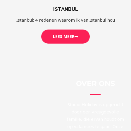
ISTANBUL
Istanbul: 4 redenen waarom ik van Istanbul hou
LEES MEER
OVER ONS
Studio Holiday is opgericht
door een vreugdevolle
familie, die ervan houdt om
op vakanties te gaan. Onze